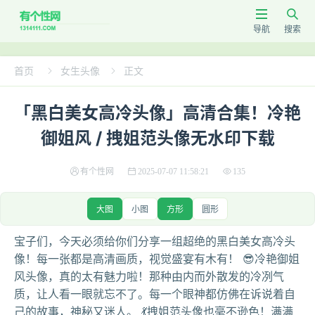


导航
搜索
首页
女生头像
正文


「黑白美女高冷头像」高清合集！冷艳
御姐风 / 拽姐范头像无水印下载
有个性网
2025-07-07 11:58:21
135
大图
小图
方形
圆形
宝子们，今天必须给你们分享一组超绝的黑白美女高冷头
像！每一张都是高清画质，视觉盛宴有木有！ 😎冷艳御姐
风头像，真的太有魅力啦！那种由内而外散发的冷冽气
质，让人看一眼就忘不了。每一个眼神都仿佛在诉说着自
己的故事，神秘又迷人。 💃拽姐范头像也毫不逊色！满满