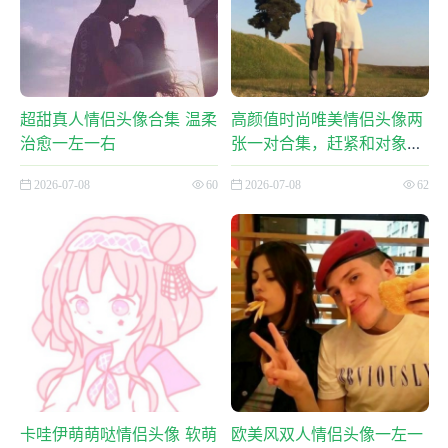
超甜真人情侣头像合集 温柔
高颜值时尚唯美情侣头像两
治愈一左一右
张一对合集，赶紧和对象换
上
2026-07-08
60
2026-07-08
62
卡哇伊萌萌哒情侣头像 软萌
欧美风双人情侣头像一左一