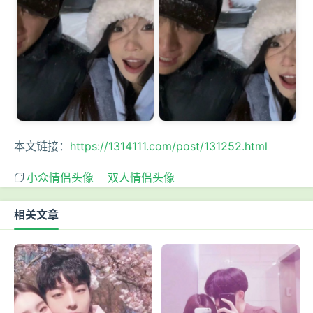
本文链接：
https://1314111.com/post/131252.html
小众情侣头像
双人情侣头像
相关文章