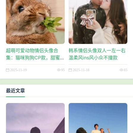
超萌可爱动物情侣头像合
韩系情侣头像双人一左一右
集：猫咪狗狗CP款，甜蜜又
温柔风ins风小众不撞款
治愈！
2025-11-19
95
2025-11-18
85
最近文章