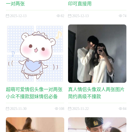
一对两张
印可直接用
2025-12-13
82
2025-12-13
74
超萌可爱情侣头像一对两张
真人情侣头像双人两张图片
小众不撞款甜妹情侣必备
简约高级不撞款
2025-11-30
108
2025-11-22
84