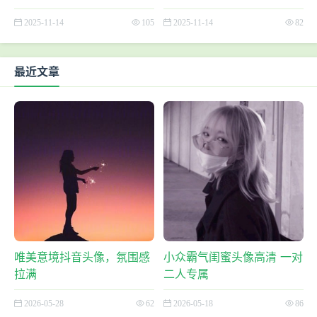
选
不撞款
2025-11-14
105
2025-11-14
82
最近文章
唯美意境抖音头像，氛围感
小众霸气闺蜜头像高清 一对
拉满
二人专属
2026-05-28
62
2026-05-18
86