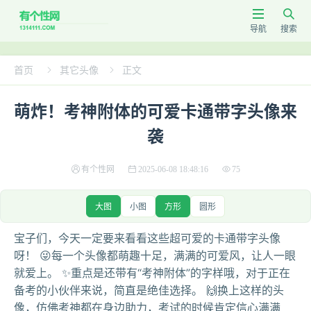


导航
搜索
首页
其它头像
正文


萌炸！考神附体的可爱卡通带字头像来
袭
有个性网
2025-06-08 18:48:16
75
大图
小图
方形
圆形
宝子们，今天一定要来看看这些超可爱的卡通带字头像
呀！ 😜每一个头像都萌趣十足，满满的可爱风，让人一眼
就爱上。 ✨重点是还带有“考神附体”的字样哦，对于正在
备考的小伙伴来说，简直是绝佳选择。 🙌换上这样的头
像，仿佛考神都在身边助力，考试的时候肯定信心满满