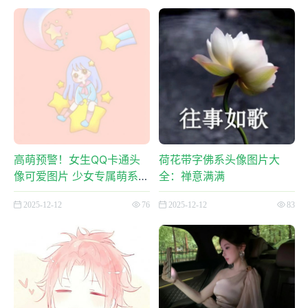
高萌预警！女生QQ卡通头
荷花带字佛系头像图片大
像可爱图片 少女专属萌系头
全：禅意满满
像
2025-12-12
76
2025-12-12
83