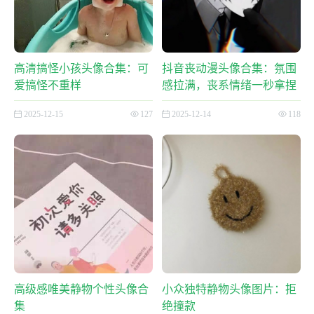
高清搞怪小孩头像合集：可
抖音丧动漫头像合集：氛围
爱搞怪不重样
感拉满，丧系情绪一秒拿捏
2025-12-15
127
2025-12-14
118
高级感唯美静物个性头像合
小众独特静物头像图片：拒
集
绝撞款