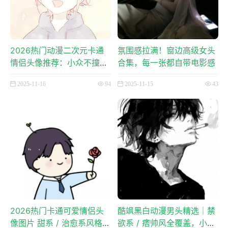
2026热门动漫二次元卡通
氛围感拉满！窗边高级女头
情侣头像推荐：小众不撞
合集，每一张都自带电影感
款，甜到心坎里
2025-11-16
94
2025-11-15
43
2026热门卡通可爱情侣头
酷飒黑白动漫男头精选｜禁
像图片 甜系 / 治愈系风格任
欲系 / 痞帅风全覆盖，小众