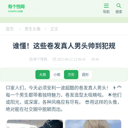


导航
搜索
首页
男生头像
正文


谁懂！这些卷发真人男头帅到犯规
有个性网
2025-08-22 22:06:45
99
大图
小图
方形
圆形
💥家人们，今天必须安利一波超酷的卷发真人男头！ 👨‍🦰
每一个男生都带着独特魅力，卷发造型太吸睛啦。 🌟他们
或阳光，或深邃，各种风格应有尽有。 😎用这样的头像，
绝对能在社交圈中脱颖而出。