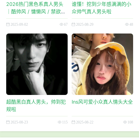
2026热门黑色系真人男头
谁懂！挖到少年感满满的小
｜酷帅风 / 慵懒风 / 禁欲风
众帅气真人男头啦
全覆盖
2025-09-02
67
2025-08-29
48
超酷黑白真人男头，帅到犯
Ins风可爱小众真人情头大全
规啦
2025-08-23
115
2025-08-22
108