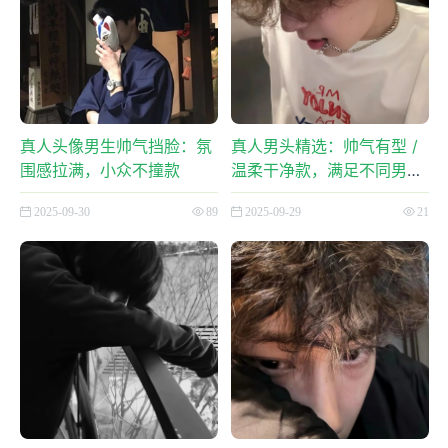
真人头像男生帅气挡脸：氛
真人男头精选：帅气有型 /
围感拉满，小众不撞款
温柔干净款，满足不同男生
审美需求
2025-09-30
89
2025-09-29
21