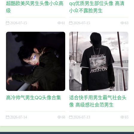
超酷欧美风男生头像小众高
qq优质男生部位头像 高清
级
小众不露脸男生
2026-07-15
61
2026-07-15
63
高冷帅气男生QQ头像合集
适合快手用男生霸气社会头
像 高级感社会范男生
2026-07-14
68
2026-07-13
65