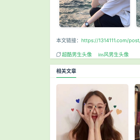
本文链接：
https://1314111.com/pos
超酷男生头像
ins风男生头像
相关文章