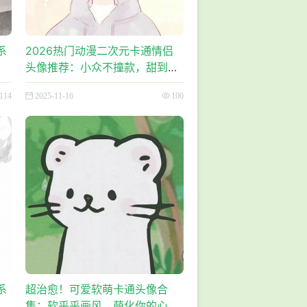
系
2026热门动漫二次元卡通情侣
头像推荐：小众不撞款，甜到心
坎里
114
2025-11-16
100
系
超治愈！可爱软萌卡通头像合
集：软乎乎画风，萌化你的心