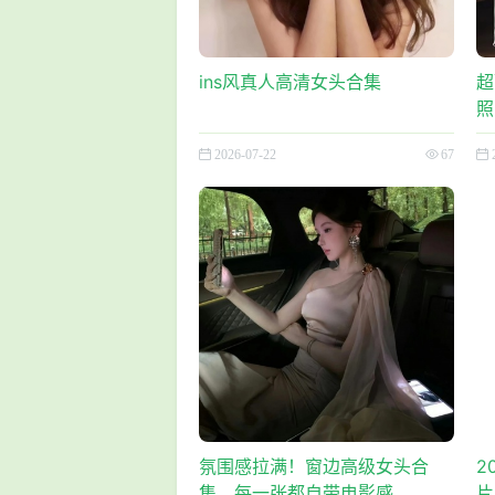
ins风真人高清女头合集
超
照
2026-07-22
67
氛围感拉满！窗边高级女头合
2
集，每一张都自带电影感
片