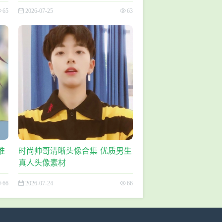
65
2026-07-25
63
推
时尚帅哥清晰头像合集 优质男生
真人头像素材
66
2026-07-24
66