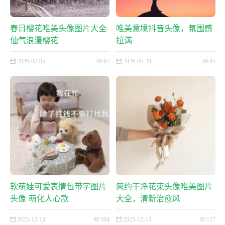
春日樱花唯美头像图片大全
唯美意境抖音头像，氛围感
仙气浪漫樱花
拉满
2026-07-05
67
2026-05-28
85
软萌娃可爱表情包带字图片
简约干净花束头像唯美图片
头像 萌化人心款
大全，清新治愈风
2025-12-13
104
2025-12-13
117