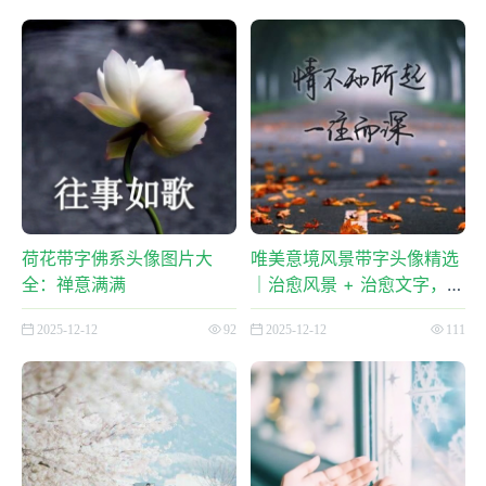
荷花带字佛系头像图片大
唯美意境风景带字头像精选
全：禅意满满
｜治愈风景 + 治愈文字，每
一张都戳中审美
2025-12-12
92
2025-12-12
111