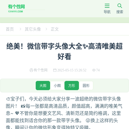


导航
搜索
首页
其它头像
正文


绝美！微信带字头像大全✨高清唯美超
好看
有个性网
2025-05-15 15:26:52
74
大图
小图
方形
圆形
🎨宝子们，今天必须给大家分享一波超绝的微信带字头像
图片！ 📸每一张都是高清品质，颜值超高，满满的唯美气
息~ 💖不管你是想要文艺风、清新范还是简约格调，这里
面都能找到适合你的那一款带字头像。 😜换上这样的头
像，瞬间让你的微信形象变得独特又吸睛。