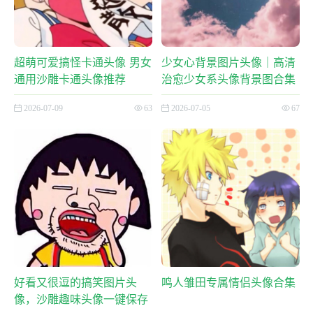
超萌可爱搞怪卡通头像 男女
少女心背景图片头像｜高清
通用沙雕卡通头像推荐
治愈少女系头像背景图合集
2026-07-09
63
2026-07-05
67
好看又很逗的搞笑图片头
鸣人雏田专属情侣头像合集
像，沙雕趣味头像一键保存