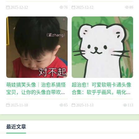
像
2025-12-12
76
2025-12-12
89
萌娃搞笑头像｜治愈系搞怪
超治愈！可爱软萌卡通头像
宝贝，让你的头像自带欢乐
合集：软乎乎画风，萌化你
氛围
的心
2025-11-18
85
2025-11-13
113
最近文章