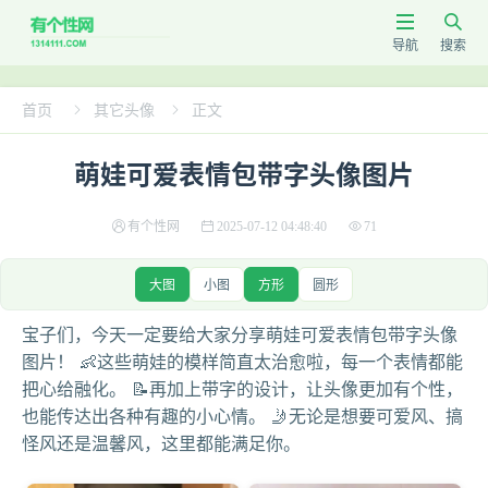


导航
搜索
首页
其它头像
正文


萌娃可爱表情包带字头像图片
有个性网
2025-07-12 04:48:40
71
大图
小图
方形
圆形
宝子们，今天一定要给大家分享萌娃可爱表情包带字头像
图片！ 👶这些萌娃的模样简直太治愈啦，每一个表情都能
把心给融化。 📝再加上带字的设计，让头像更加有个性，
也能传达出各种有趣的小心情。 🤳无论是想要可爱风、搞
怪风还是温馨风，这里都能满足你。