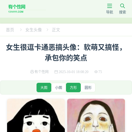


导航
搜索
首页
女生头像
正文


女生很逗卡通恶搞头像：软萌又搞怪，
承包你的笑点
有个性网
2025-10-01 18:08:20
75
大图
小图
方形
圆形