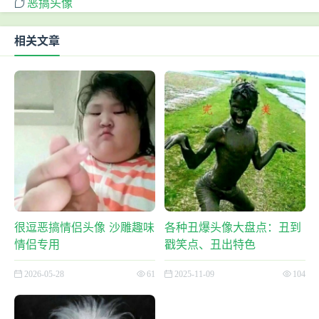
恶搞头像
相关文章
很逗恶搞情侣头像 沙雕趣味
各种丑爆头像大盘点：丑到
情侣专用
戳笑点、丑出特色
2026-05-28
61
2025-11-09
104