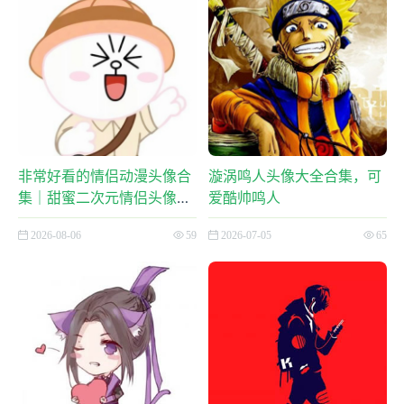
非常好看的情侣动漫头像合
漩涡鸣人头像大全合集，可
集｜甜蜜二次元情侣头像精
爱酷帅鸣人
选
2026-08-06
59
2026-07-05
65