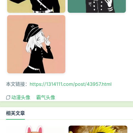
本文链接：
https://1314111.com/post/43957.html
动漫头像
霸气头像
相关文章