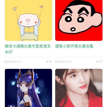
微信卡通猪头像可爱高清无
蜡笔小新开黑头像合集
水印
2026-07-17
66
2026-07-17
65