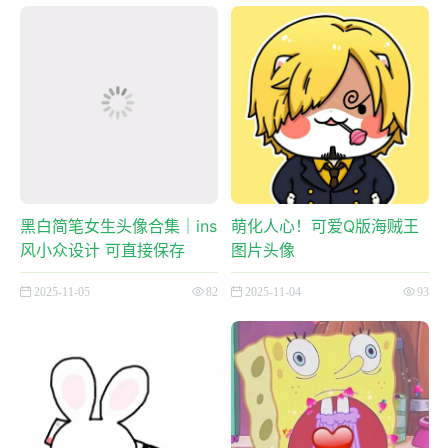
黑白简笔女生头像合集｜ins
萌化人心！可爱Q版海贼王
风小众设计 可直接保存
图片头像
2025-11-05
82
2025-11-04
93