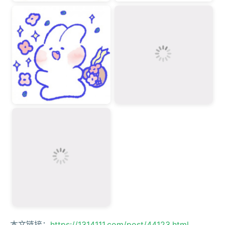
本文链接：
https://1314111.com/post/44123.html