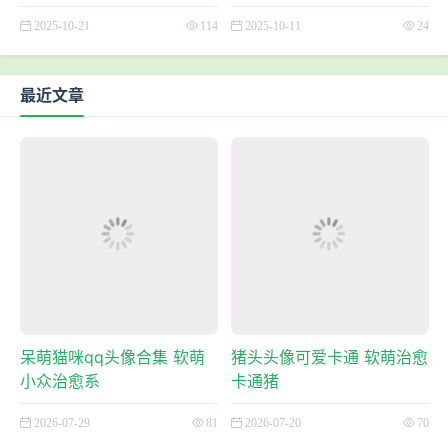
Q版款任选
小红书
2025-10-21
114
2025-10-11
24
最近文章
呆萌猫咪qq头像合集 软萌
猪头头像可爱卡通 软萌治愈
小众治愈系
卡通猪
2026-07-29
81
2026-07-20
70