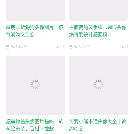
超萌二货狗狗头像图片：傻
白底简约风手绘卡通ID头像
气满满又治愈
爆可爱设计超圈粉
2025-10-22
139
2025-09-27
27
超萌微信头像图片猫咪：软
可爱小熊卡通头像大全｜简
萌治愈系，百搭不撞款
约Q版