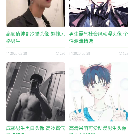
高颜值帅哥冷酷头像 超拽风
男生霸气社会风动漫头像 个
格男生
性潮流精选
2026-05-28
230
2026-05-28
128
成熟男生黑白头像 高冷霸气
高清呆萌可爱动漫男生头像