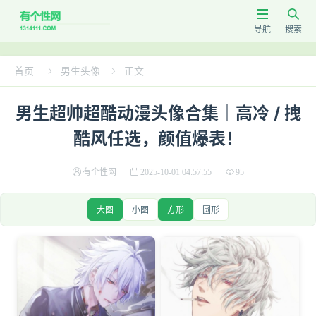


导航
搜索
首页
男生头像
正文


男生超帅超酷动漫头像合集｜高冷 / 拽
酷风任选，颜值爆表！
有个性网
2025-10-01 04:57:55
95
大图
小图
方形
圆形