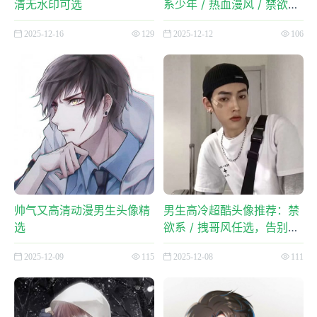
清无水印可选
系少年 / 热血漫风 / 禁欲
系，适配微博头像尺寸
2025-12-16
129
2025-12-12
106
帅气又高清动漫男生头像精
男生高冷超酷头像推荐：禁
选
欲系 / 拽哥风任选，告别普
通感
2025-12-09
115
2025-12-08
111