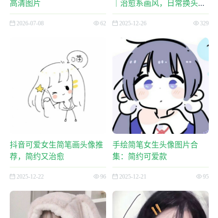
高清图片
｜治愈系画风，日常换头像
必备
2026-07-08
62
2025-12-26
329
抖音可爱女生简笔画头像推
手绘简笔女生头像图片合
荐，简约又治愈
集：简约可爱款
2025-12-22
96
2025-12-21
95