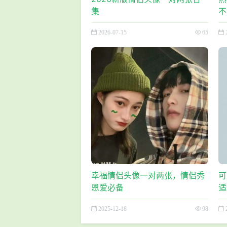
集
不
2026-07-15
65
幸福情侣头像一对两张，情侣秀
可
恩爱必备
适
2025-12-18
98