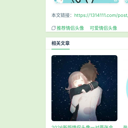
本文链接：
https://1314111.com/pos
推荐情侣头像
可爱情侣头像
相关文章
2026新版情侣头像一对两张合
热