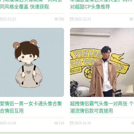
同风格全覆盖 快速获取
对超甜CP头像推荐
2025-12-25
256
2025-12-23
爱情侣一男一女卡通头像合集
超拽情侣霸气头像一对两张 个
合情侣互用
潮流情侣款可直接用
2025-12-18
116
2025-12-16