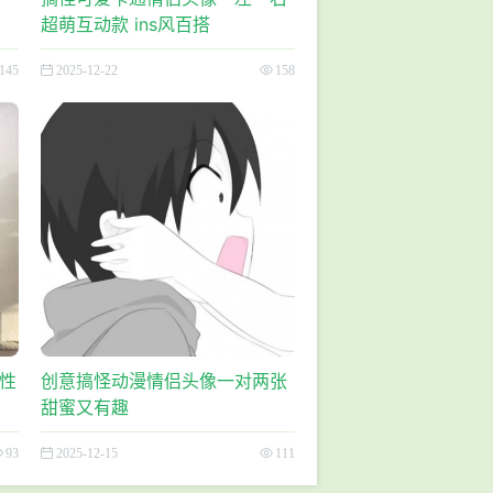
超萌互动款 ins风百搭
145
2025-12-22
158
性
创意搞怪动漫情侣头像一对两张
甜蜜又有趣
93
2025-12-15
111