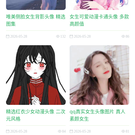
唯美侧脸女生背影头像 精选
女生可爱动漫卡通头像 多款
图集
高颜值
2026-05-28
132
2026-05-28
86
精选红衣少女动漫头像 二次
qq真实女生头像图片 真人
元风格
素颜女生
2026-05-28
84
2026-05-28
81