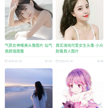
气质女神唯美头像图片 仙气
真实清纯可爱女生头像 小众
高颜值图集
耐看真人图片
2026-05-28
101
2026-05-28
96