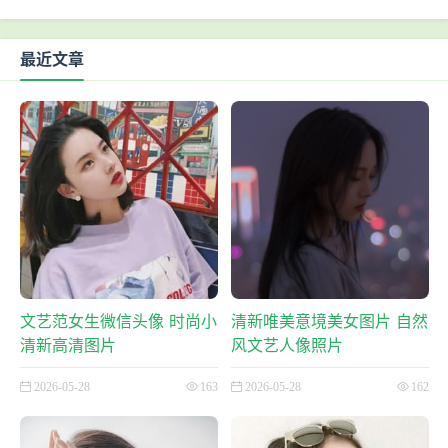
最近文章
文艺范女生微信头像 时尚小
清新唯美意境美女图片 自然
清新高清图片
风文艺人像照片
2026-05-28
163
2026-05-28
162