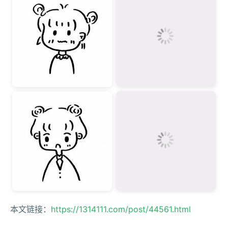
本文链接：
https://1314111.com/post/44561.html