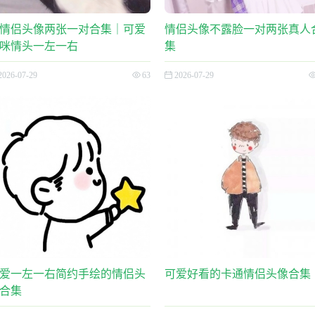
情侣头像两张一对合集｜可爱
情侣头像不露脸一对两张真人
咪情头一左一右
集
2026-07-29
63
2026-07-29
爱一左一右简约手绘的情侣头
可爱好看的卡通情侣头像合集
合集