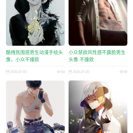
酷拽氛围感男生动漫手绘头
小众禁欲风性感不露脸男生
像，小众不撞款
头像 不撞款
2026-07-05
64
2026-07-05
69