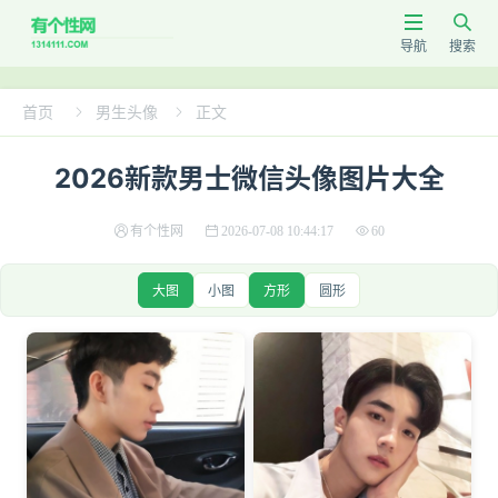


导航
搜索
首页
男生头像
正文


2026新款男士微信头像图片大全
有个性网
2026-07-08 10:44:17
60
大图
小图
方形
圆形