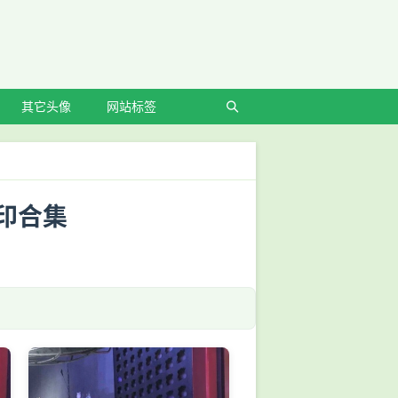
其它头像
网站标签
水印合集