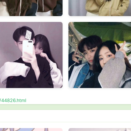
t/44826.html