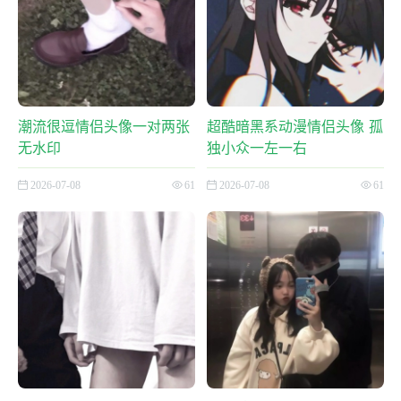
潮流很逗情侣头像一对两张
超酷暗黑系动漫情侣头像 孤
无水印
独小众一左一右
2026-07-08
61
2026-07-08
61