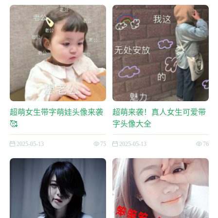
超萌女生带字萌娃头像来袭
超萌来袭！真人女生可爱带
🥰
字头像大全
2025-05-13
75
2025-05-13
76