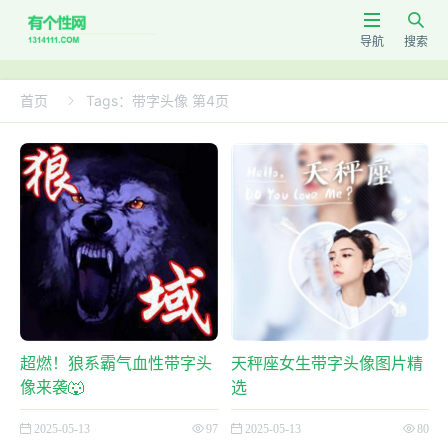


导航
搜索
首页
Tags：带字头像 第4页

超燃！狼系霸气血性带字头
天秤座女生带字头像图片精
像来袭🐺
选
2025-05-13
97
2025-05-13
80