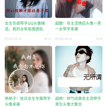
女生伤感带字QQ头像精
超酷！非主流情侣头像一男
选，真的太有氛围感啦
一女带字来袭
2025-05-10
111
2025-05-10
80
绝绝子！姓氏女生专属带字
超绝！帅气经典非主流带字
头像来袭
男生头像大集合