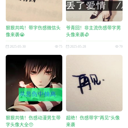
狠狠共鸣！带字伤感微信头
爷青回！非主流伤感带字男
像来袭😭
头像来袭🥀
2025-05-30
75
2025-05-28
79
狠狠共情！伤感动漫男生带
超绝！伤感带字“再见”头像
字头像大全🥺
来袭