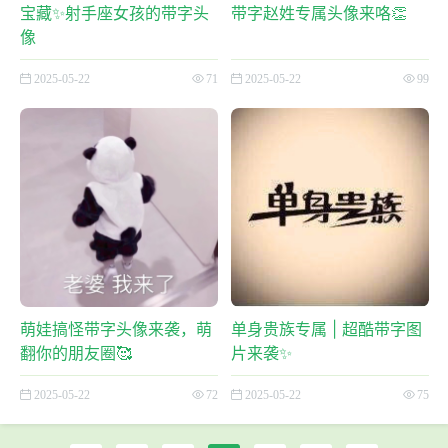
宝藏✨射手座女孩的带字头
带字赵姓专属头像来咯👏
像
2025-05-22
71
2025-05-22
99
萌娃搞怪带字头像来袭，萌
单身贵族专属 | 超酷带字图
翻你的朋友圈🥰
片来袭✨
2025-05-22
72
2025-05-22
75