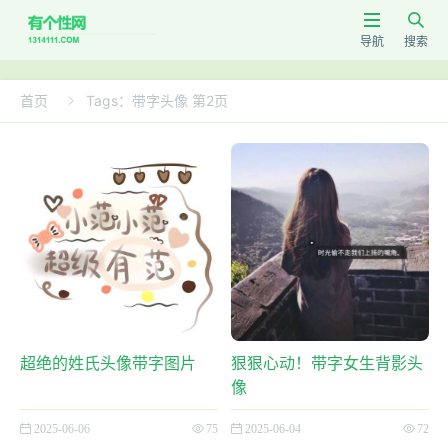


导航
搜索
首页
Tags：带字头像 第2页

超绝的姓氏头像带字图片
狠狠心动！带字女生背影头
像
2025-06-06
75
2025-06-04
72