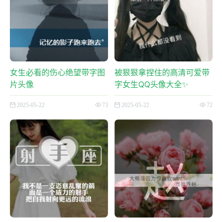
女生必看的伤心绝望带字图
被狠狠拿捏住的高清可爱带
片头像
字女生QQ头像大全✨
2025-05-22
73
2025-05-22
72