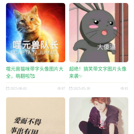
噬元兽猫咪带字头像图片大
超绝！搞笑带文字图片头像
全，萌翻啦🥰
来袭✨
2025-06-01
87
2025-05-30
81